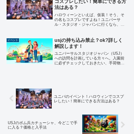
コスプレしたい！簡単にできる方
法はある？
ハロウィーンといえば、仮装！そう、そ
の名もコスプレですよね！ユニバーサ
ル・スタジオ・ジャパンに行くなら、ま
してやハロウィーンイベントに行くなら
少しでも仮装したい！簡単にできる方法
をご紹介します。ユニバのハロウィンで
usjの持ち込み禁止？ok?詳しく
イベント
コスプレを簡単にできる方法...
解説します！
ユニバーサルスタジオジャパン（USJ）
への訪問を計画している方々へ。入園前
に必ずチェックしておきたい、手荷物検
査の詳細と飲食物の持ち込みに関する最
新のルールをご紹介します。安心してパ
ークを楽しむために、これらの情報を事
前に知っておくことが重...
ユニバのイベント！ハロウィンでコスプ
レしたい！簡単にできる方法はある？
USJのボム兵カチューシャ、今どこで手
に入る？価格と入手法