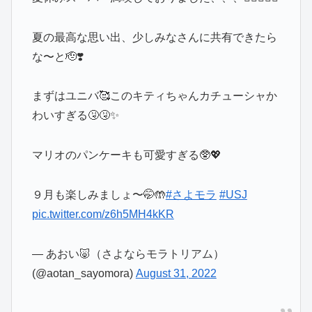
夏の最高な思い出、少しみなさんに共有できたら
な〜と🫡❣️
まずはユニバ🥰このキティちゃんカチューシャか
わいすぎる🤧🤧✨
マリオのパンケーキも可愛すぎる🥸💖
９月も楽しみましょ〜🤭🤲
#さよモラ
#USJ
pic.twitter.com/z6h5MH4kKR
— あおい🐷（さよならモラトリアム）
(@aotan_sayomora)
August 31, 2022