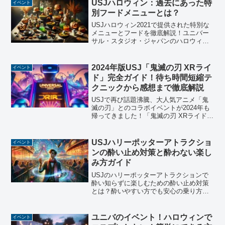
ッズがあったりなど初心者には少し攻略
USJハロウィン：過去にあった特
イベント
の難しいエリアになってい...
別フードメニューとは？
USJハロウィン2021で提供された特別な
メニューとフードを徹底解説！ユニバー
サル・スタジオ・ジャパンのハロウィン
イベントで楽しめる食べ歩きメニューか
らレストラン編まで、見逃せない情報を
お届けします。
2024年版USJ「鬼滅の刃 XRライ
イベント
ド」完全ガイド！待ち時間短縮テ
クニックから感想まで徹底解説
USJで再び話題沸騰、大人気アニメ「鬼
滅の刃」とのコラボイベントが2024年も
帰ってきました！「鬼滅の刃 XRライド
～夢を駆ける無限列車～」は、独特なVR
体験と迫力満点のジェットコースター
で、まるでアニメの世界に入り込んだか
USJハリーポッターアトラクショ
イベント
のような体験が...
ンの酔い止め対策と酔わない楽し
み方ガイド
USJのハリーポッターアトラクションで
酔い知らずに楽しむための酔い止め対策
とは？酔いやすい方でも安心の乗り方
と、アトラクション後の快適な過ごし方
を詳しく解説します。
ユニバのイベント！ハロウィンで
イベント