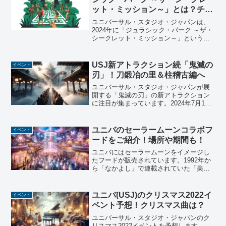
ット・ミッション～」とは？チー
ム協力戦の魅力を紹介！
ユニバーサル・スタジオ・ジャパンは、
2024年に「ジュラシック・パーク ～ザ・
シークレット・ミッション～」という新
しいプログラムを発表しました。このプ
ログラムは、パーク史上初のチーム協力
戦として注目されており、企業や団体向
USJ新アトラクション続「鬼滅の
イベント
けの団体プログラム...
刃」！刀鍛冶の里＆柱稽古編へ
ユニバーサル・スタジオ・ジャパンが展
開する「鬼滅の刃」の新アトラクション
に注目が集まっています。2024年7月19
日から開催される「刀鍛冶の里」と「柱
稽古編」をテーマにしたVRアトラクショ
ンでは、アニメの世界に没入し、疾走感
ユニバのセーラームーンコラボフ
イベント
溢れる体験ができ...
ードをご紹介！場所や期間も！
ユニバにはセーラームーンをイメージし
たフードが販売されています。1992年か
ら「なかよし」で連載されていた「美少
女戦士セーラームーン」。当時好きだっ
た人から若い世代まで、今も幅広く愛さ
れているイメージがあります。そしてセ
ユニバ(USJ)のクリスマス2022イ
イベント
ーラームーンは、20...
ベント予想！クリスマス曲は？
ユニバーサル・スタジオ・ジャパンのク
リスマス2022イベントを予想します。