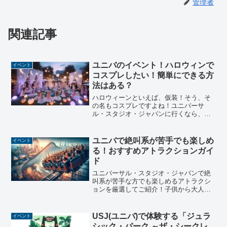
管理者
関連記事
ユニバのイベント！ハロウィンで
イベント
コスプレしたい！簡単にできる方
法はある？
ハロウィーンといえば、仮装！そう、そ
の名もコスプレですよね！ユニバーサ
ル・スタジオ・ジャパンに行くなら、ま
してやハロウィーンイベントに行くなら
少しでも仮装したい！簡単にできる方法
をご紹介します。ユニバのハロウィンで
ユニバで絶叫系が苦手でも楽しめ
イベント
コスプレを簡単にできる方法...
る！おすすめアトラクションガイ
ド
ユニバーサル・スタジオ・ジャパンで絶
叫系が苦手な方でも楽しめるアトラクシ
ョンを厳選してご紹介！子供から大人ま
で、絶叫が苦手な方でも安心して楽しめ
る乗り物やアトラクションの詳細を解
説。是非、参考にしてください♪
USJ(ユニバ)で体験する「ジュラ
イベント
シック・パーク ～ザ・シークレ