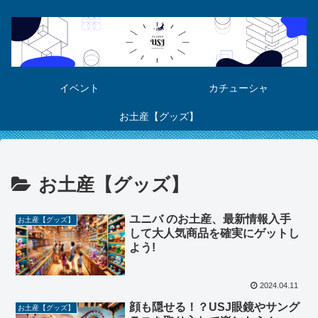
イベント
カチューシャ
お土産【グッズ】
お土産【グッズ】
ユニバ のお土産、最新情報入手
お土産【グッズ】
して大人気商品を確実にゲットし
よう!
2024.04.11
顔も隠せる！？USJ眼鏡やサング
お土産【グッズ】