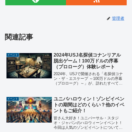
管理者
関連記事
2024年USJ名探偵コナンリアル
イベント
脱出ゲーム！100万ドルの序幕
（プロローグ）体験レポート
2024年、USJで開催される「名探偵コナ
ン・ザ・エスケープ ～100万ドルの序幕
（プロローグ）～」が、訪れたすべての
ファンにとって忘れられない体験となり
ます。この記事では、イベントの魅力
と、訪れるべき理由を深掘りしてご紹介
ユニバハロウィン！ゾンビイベン
イベント
します。コナンや...
トの期間はどのくらい？他のイベ
ントもご紹介！
皆さん大好き！ユニバーサル・スタジ
オ・ジャパンのハロウィーンイベント！
今回は人気のゾンビイベントについて、