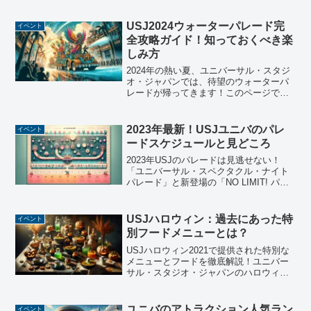
ご紹介します！ユニバのゾンビイベント
の期間はどのくらい？ゾンビイベントと
は？ユニバーサル・スタジオ・ジャパン
USJ2024ウォーターパレード完
イベント
のハロウィーンイベント、ス...
全攻略ガイド！知っておくべき楽
しみ方
2024年の熱い夏、ユニバーサル・スタジ
オ・ジャパンでは、待望のウォーターパ
レードが帰ってきます！このページで
は、「NO LIMIT! サマー・スプラッシ
ュ・パレード」をはじめとする魅力的な
イベントの見どころと、参加者が知って
2023年最新！USJユニバのパレ
イベント
おくべき防水対...
ードスケジュールと見どころ
2023年USJのパレードは見逃せない！
「ユニバーサル・スペクタクル・ナイト
パレード」と新登場の「NO LIMIT! パレ
ード」の最新情報と見どころをご紹介。
ピカチュウやミニオンも登場！
USJハロウィン：過去にあった特
イベント
別フードメニューとは？
USJハロウィン2021で提供された特別な
メニューとフードを徹底解説！ユニバー
サル・スタジオ・ジャパンのハロウィン
イベントで楽しめる食べ歩きメニューか
らレストラン編まで、見逃せない情報を
お届けします。
ユニバのアトラクション人気ラン
イベント