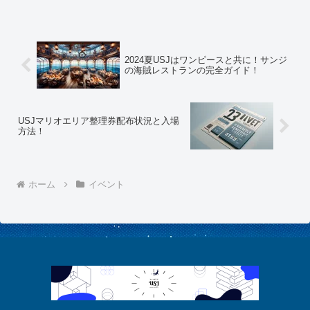
るのに整理券が必要だったり、特別なグ
ッズがあったりなど初心者には少し攻略
の難しいエリアになってい...
2024夏USJはワンピースと共に！サンジ
の海賊レストランの完全ガイド！
USJマリオエリア整理券配布状況と入場
方法！
ホーム
イベント