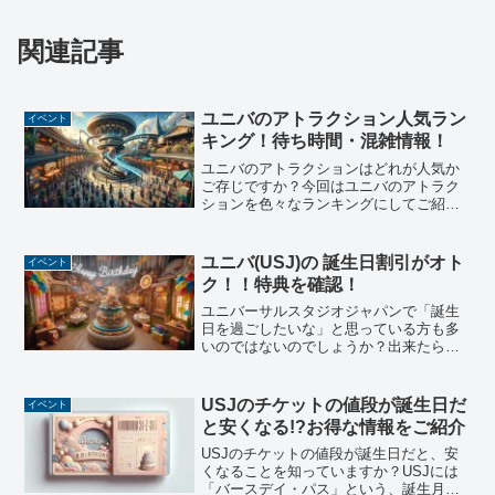
関連記事
ユニバのアトラクション人気ラン
イベント
キング！待ち時間・混雑情報！
ユニバのアトラクションはどれが人気か
ご存じですか？今回はユニバのアトラク
ションを色々なランキングにしてご紹介
しますね。ユニバに行ったらショーや食
事もいいですが、何と言ってもアトラク
ションに乗らないと始まりませんよね。
ユニバ(USJ)の 誕生日割引がオト
イベント
現在ユニバのアトラクショ...
ク！！特典を確認！
ユニバーサルスタジオジャパンで「誕生
日を過ごしたいな」と思っている方も多
いのではないのでしょうか？出来たら費
用はおさえたいですよね。チケット代、
ホテル代、移動費など合わせると相当で
すね。そんな方にお得なチケット情報を
USJのチケットの値段が誕生日だ
イベント
お伝えします。usjには...
と安くなる!?お得な情報をご紹介
USJのチケットの値段が誕生日だと、安
くなることを知っていますか？USJには
「バースデイ・パス」という、誕生月と