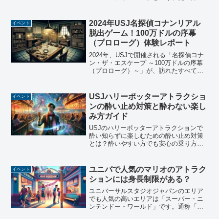
その翌月に利用できるスタジオ・パスが
あります。通常のスタジオパスよりも安
く購入することができる、お得なパスに
2024年USJ名探偵コナンリアル
イベント
なっています！今回は...
脱出ゲーム！100万ドルの序幕
（プロローグ）体験レポート
2024年、USJで開催される「名探偵コナ
ン・ザ・エスケープ ～100万ドルの序幕
（プロローグ）～」が、訪れたすべての
ファンにとって忘れられない体験となり
ます。この記事では、イベントの魅力
と、訪れるべき理由を深掘りしてご紹介
USJハリーポッターアトラクショ
イベント
します。コナンや...
ンの酔い止め対策と酔わない楽し
み方ガイド
USJのハリーポッターアトラクションで
酔い知らずに楽しむための酔い止め対策
とは？酔いやすい方でも安心の乗り方
と、アトラクション後の快適な過ごし方
を詳しく解説します。
ユニバで人気のマリオのアトラク
イベント
ションには身長制限がある？
ユニバーサルスタジオジャパンのエリア
でも人気の高いエリアは「スーパー・ニ
ンテンドー・ワールド」です。通称「マ
リオエリア」とも呼ばれており、入場す